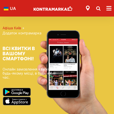
UA
Афіша Київ
»
Додаток контрамарка
ВСІ КВИТКИ В
ВАШОМУ
СМАРТФОНІ!
Онлайн замовлення квитків - в
будь-якому місці, в будь-який
час.