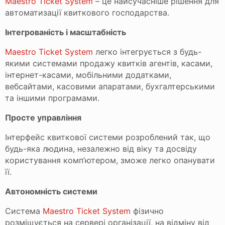
Maestro Ticket System
– це найсучасніше рішення для
автоматизації квиткового господарства.
Інтегрованість і масштабність
Maestro Ticket System
легко інтегрується з будь-
якими системами продажу квитків агентів, касами,
інтернет-касами, мобільними додатками,
вебсайтами, касовими апаратами, бухгалтерськими
та іншими програмами.
Просте управління
Інтерфейс квиткової системи розроблений так, що
будь-яка людина, незалежно від віку та досвіду
користування комп’ютером, зможе легко опанувати
її.
Автономність системи
Система
Maestro Ticket System
фізично
розміщується на сервері організації, на відміну від