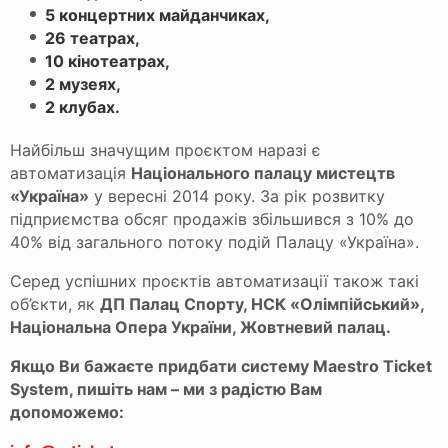
5 концертних майданчиках,
26 театрах,
10 кінотеатрах,
2 музеях,
2 клубах.
Найбільш значущим проєктом наразі є
автоматизація
Національного палацу мистецтв
«Україна»
у вересні 2014 року. За рік розвитку
підприємства обсяг продажів збільшився з 10% до
40% від загального потоку подій Палацу «Україна».
Серед успішних проєктів автоматизації також такі
об’єкти, як
ДП Палац Спорту, НСК «Олімпійський»,
Національна Опера України, Жовтневий палац.
Якщо Ви бажаєте придбати систему Maestro Ticket
System, пишіть нам – ми з радістю Вам
допоможемо: