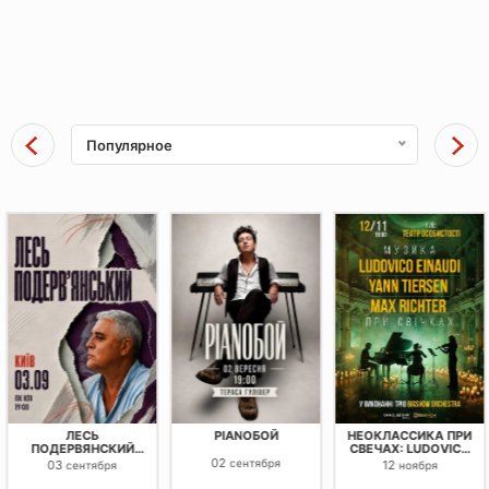
Популярное
ЛЕСЬ
PIANOБОЙ
НЕОКЛАССИКА ПРИ
ПОДЕРВЯНСКИЙ
СВЕЧАХ: LUDOVICO
НОВЕЙШИЕ
EINAUDI, YANN
02
сентября
03
12
сентября
ноября
РАССКАЗЫ
TIERSEN, MAX
RICHTER