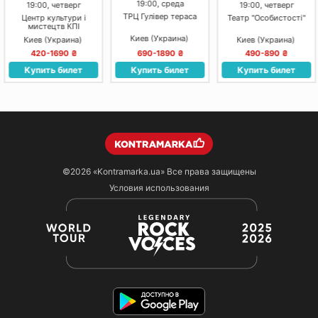
19:00, среда
19:00, четверг
19:00, четверг
ТРЦ Гулівер тераса
Центр культури і
Театр "Особистості"
мистецтв КПІ
Киев (Украина)
Киев (Украина)
Киев (Украина)
420-1690 ₴
690-1890 ₴
490-890 ₴
Купить билет
Купить билет
Купить билет
©2026
«Kontramarka.ua»
Все права защищены
Условия использования