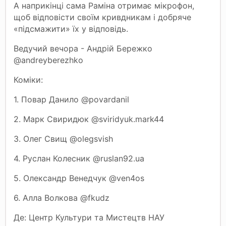
А наприкінці сама Раміна отримає мікрофон,
щоб відповісти своїм кривдникам і добряче
«підсмажити» їх у відповідь.
Ведучий вечора - Андрій Бережко
@andreyberezhko
Коміки:
1. Повар Данило @povardanil
2. Марк Свиридюк @sviridyuk.mark44
3. Олег Свищ @olegsvish
4. Руслан Колесник @ruslan92.ua
5. Олександр Венедчук @ven4os
6. Алла Волкова @fkudz
Де: Центр Культури та Мистецтв НАУ