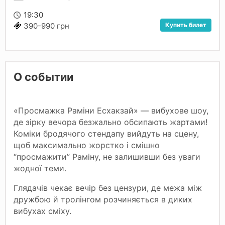
19:30
Купить билет
390-990 грн
О событии
«Просмажка Раміни Есхакзай» — вибухове шоу,
де зірку вечора безжально обсипають жартами!
Коміки бродячого стендапу вийдуть на сцену,
щоб максимально жорстко і смішно
“просмажити” Раміну, не залишивши без уваги
жодної теми.
Глядачів чекає вечір без цензури, де межа між
дружбою й тролінгом розчиняється в диких
вибухах сміху.