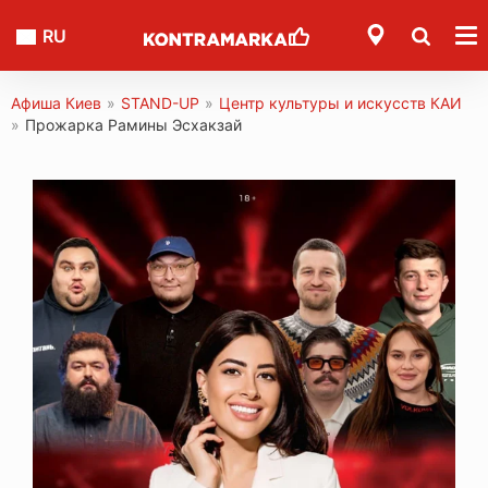
RU
Афиша Киев
»
STAND-UP
»
Центр культуры и искусств КАИ
»
Прожарка Рамины Эсхакзай