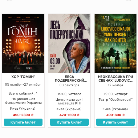
ХОР "ГОМИН"
ЛЕСЬ
НЕОКЛАССИКА ПРИ
ПОДЕРВЯНСКИЙ
СВЕЧАХ: LUDOVICO
НОВЕЙШИЕ
EINAUDI, YANN
05
-
27
октября
октября
03
12
сентября
ноября
РАССКАЗЫ
TIERSEN, MAX
RICHTER
Всего событий: 4
19:00, четверг
19:00, четверг
Национальная
Центр культури і
Театр "Особистості"
Филармония Украины
мистецтв КПІ
Киев (Украина)
Киев (Украина)
Киев (Украина)
490-2390 ₴
420-1690 ₴
490-890 ₴
Купить билет
Купить билет
Купить билет