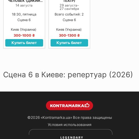
ЧЕЛОВЕК (ДИКИЙ
ТЕАТР)
ТЕАТР)
14
29
-
августа
августа
27
сентября
18:30, пятница
Всего событий: 2
Сцена 6
Сцена 6
Киев (Украина)
Киев (Украина)
300-1000 ₴
300-1300 ₴
Купить билет
Купить билет
Сцена 6 в Киеве: репертуар (2026)
©2026
«Kontramarka.ua»
Все права защищены
Условия использования