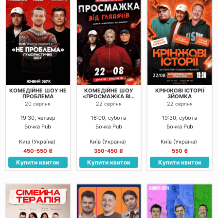
КОМЕДІЙНЕ ШОУ НЕ
КОМЕДІЙНЕ ШОУ
КРІНЖОВІ ІСТОРІЇ
ПРОБЛЕМА
«ПРОСМАЖКА ВІД
ЗЙОМКА
ГЛЯДАЧІВ».
20
22
22
серпня
серпня
серпня
19:30, четвер
16:00, субота
19:30, субота
Бочка Pub
Бочка Pub
Бочка Pub
Київ (Україна)
Київ (Україна)
Київ (Україна)
450-550 ₴
350-450 ₴
550 ₴
Купити квиток
Купити квиток
Купити квиток