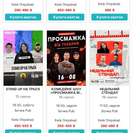
Київ (Україна)
Київ (Україна)
Київ (Україна)
390-490 ₴
450-490 ₴
490 ₴
Купити квиток
Купити квиток
Купити квиток
STAND UP НА ТРЬОХ
КОМЕДІЙНЕ ШОУ
НЕДІЛЬНИЙ
«ПРОСМАЖКА ВІД
СТЕНДАП
ГЛЯДАЧІВ»
15
серпня
16
16
серпня
серпня
19:30, субота
16:00, неділя
17:00, неділя
Бочка Pub
Бочка Pub
Бочка Pub
Київ (Україна)
Київ (Україна)
Київ (Україна)
450-550 ₴
350-450 ₴
390-490 ₴
Купити квиток
Купити квиток
Купити квиток