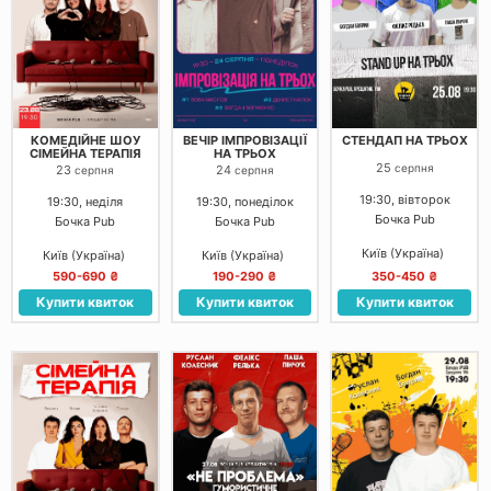
КОМЕДІЙНЕ ШОУ
ВЕЧІР ІМПРОВІЗАЦІЇ
СТЕНДАП НА ТРЬОХ
СІМЕЙНА ТЕРАПІЯ
НА ТРЬОХ
25
серпня
23
24
серпня
серпня
19:30, вівторок
19:30, неділя
19:30, понеділок
Бочка Pub
Бочка Pub
Бочка Pub
Київ (Україна)
Київ (Україна)
Київ (Україна)
590-690 ₴
190-290 ₴
350-450 ₴
Купити квиток
Купити квиток
Купити квиток