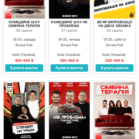
КОМЕДІЙНЕ ШОУ
КОМЕДІЙНЕ ШОУ НЕ
ВЕЧІР ІМПРОВІЗАЦІЇ
СІМЕЙНА ТЕРАПІЯ
ПРОБЛЕМА
НА ДВОХ ЗЙОМКА
26
27
29
серпня
серпня
серпня
19:30, середа
19:30, четвер
19:30, субота
Бочка Pub
Бочка Pub
Бочка Pub
Київ (Україна)
Київ (Україна)
Київ (Україна)
450-550 ₴
350-450 ₴
250-350 ₴
Купити квиток
Купити квиток
Купити квиток