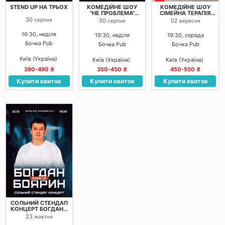
STEND UP НА ТРЬОХ
КОМЕДІЙНЕ ШОУ
КОМЕДІЙНЕ ШОУ
"НЕ ПРОБЛЕМА"
СІМЕЙНА ТЕРАПІЯ
ЗЙОМКА
ЗЙОМКА
30
серпня
30
02
серпня
вересня
16:30, неділя
19:30, неділя
19:30, середа
Бочка Pub
Бочка Pub
Бочка Pub
Київ (Україна)
Київ (Україна)
Київ (Україна)
390-490 ₴
350-450 ₴
450-550 ₴
Купити квиток
Купити квиток
Купити квиток
СОЛЬНИЙ СТЕНДАП
КОНЦЕРТ БОГДАНА
БОЯРИНА:
23
жовтня