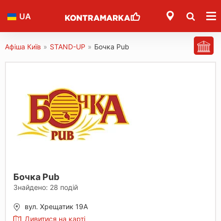
UA
Афіша Київ
»
STAND-UP
»
Бочка Pub
Бочка Pub
Знайдено:
28
подій
вул. Хрещатик 19А
Дивитися на карті