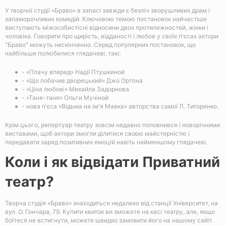
У творчої студії «Браво» в запасі завжди є безліч зворушливих драм і
запаморочливих комедій. Ключовою темою постановок найчастіше
виступають міжособистісні відносини двох протилежностей, жінки і
чоловіка. Говорити про щирість, відданості і любов у своїх п'єсах актори
"Браво" можуть нескінченно. Серед популярних постановок, що
найбільше полюбилися глядачеві, такі:
- «Плачу вперед» Надії Птушкиной
- «Що побачив дворецький» Джо Ортона
- «Ціна любові» Михайла Задорнова
- «Таня-таня» Ольги Мучіной
- нова п'єса «Відьма на ім'я Мавка» авторства самої Л. Титоренко.
Крім цього, репертуар театру зовсім недавно поповнився і новорічними
виставами, щоб актори змогли ділитися своєю майстерністю і
передавати заряд позитивних емоцій навіть найменшому глядачеві.
Коли і як відвідати Приватний
театр?
Творча студія «Браво» знаходиться недалеко від станції Університет, на
вул. О. Гончара, 79. Купити квиток ви зможете на касі театру, але, якщо
боїтеся не встигнути, можете швидко замовити його на нашому сайті