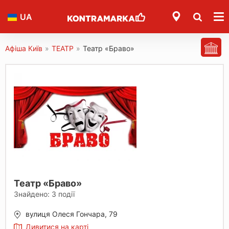
UA
Афіша Київ
»
ТЕАТР
»
Театр «Браво»
Театр «Браво»
Знайдено:
3
події
вулиця Олеся Гончара, 79
Дивитися на карті