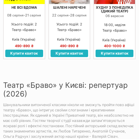
НЕ ВСІ ВДОМА
ШАЛЕНІ НАРЕЧЕНІ
ХУДНУ З ПОНЕДІЛКА
(ДИКИЙ ТЕАТР)
08
-
21
22
-
28
серпня
серпня
серпня
серпня
06
вересня
Усього подій: 2
Усього подій: 2
18:00, неділя
Театр «Браво»
Театр «Браво»
Театр «Браво»
Київ (Україна)
Київ (Україна)
Київ (Україна)
490-890 ₴
490-890 ₴
400-1000 ₴
Купити квиток
Купити квиток
Купити квиток
Театр «Браво» у Києві: репертуар
(2026)
Шанувальники витонченої класики ніколи не зможуть пройти повз афіші
театру «Браво», що інтригує своїми слоганами і креативними
ілюстраціями. Як єдиний в Україні Приватний театр, він неабсолютно не
має собі рівних. Гостям творчої студії назавжди запам'ятовуються
яскраві ролі і ефектні постановки. Постійний акторський склад включає
таких знаменитих артистів, як Любов Титаренко, Анатолій Сучанов,
Ольга Радчук і заслужений актор нашої країни - Валерій Сівач.