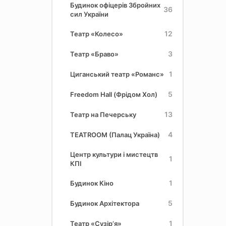
Будинок офіцерів Збройних
36
сил України
12
Театр «Колесо»
3
Театр «Браво»
1
Циганський театр «Романс»
5
Freedom Hall (Фрідом Хол)
13
Театр на Печерську
4
TEATROOM (Палац Україна)
Центр культури і мистецтв
1
КПІ
1
Будинок Кіно
5
Будинок Архітектора
1
Театр «Сузір’я»