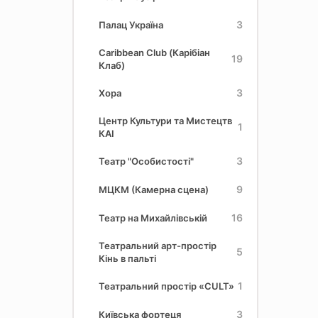
3
Палац Україна
Caribbean Club (Карібіан
19
Клаб)
3
Хора
Центр Культури та Мистецтв
1
КАІ
3
Театр "Особистості"
9
МЦКМ (Камерна сцена)
16
Театр на Михайлівській
Театральний арт-простір
5
Кінь в пальті
1
Театральний простір «CULT»
3
Київська фортеця