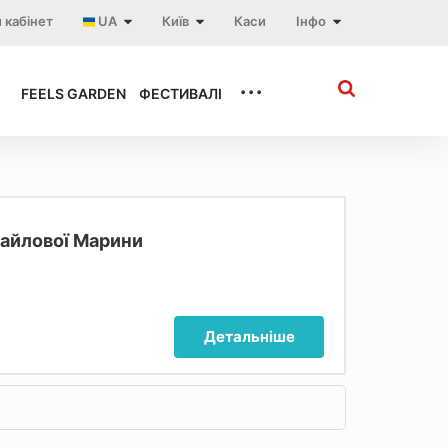
 кабінет
UA
Київ
Каси
Інфо
...
FEELS GARDEN
ФЕСТИВАЛІ
айлової Марини
Детальніше