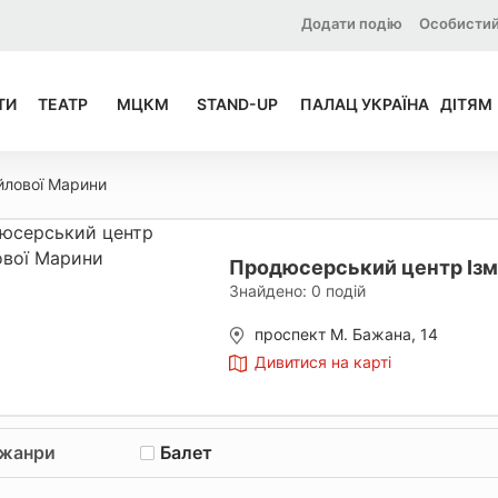
Додати подію
Особистий
ТИ
ТЕАТР
МЦКМ
STAND-UP
ПАЛАЦ УКРАЇНА
ДІТЯМ
йлової Марини
Продюсерський центр Ізм
Знайдено:
0
подій
проспект М. Бажана, 14
Дивитися на карті
 жанри
Балет