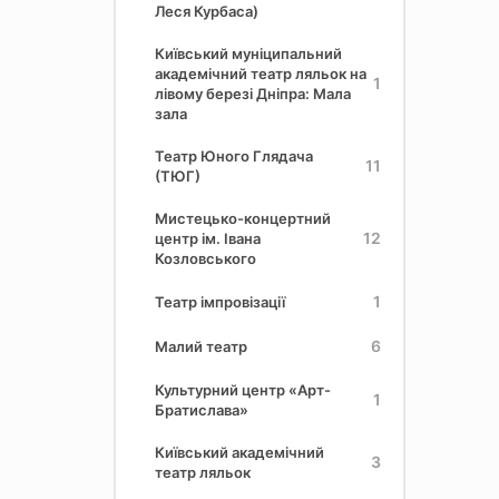
Леся Курбаса)
Київський муніципальний
академічний театр ляльок на
1
лівому березі Дніпра: Мала
зала
Театр Юного Глядача
11
(ТЮГ)
Мистецько-концертний
12
центр ім. Івана
Козловського
1
Театр імпровізації
6
Малий театр
Культурний центр «Арт-
1
Братислава»
Київський академічний
3
театр ляльок