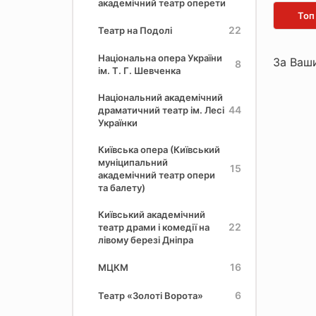
академічний театр оперети
Топ
22
Театр на Подолі
Національна опера України
За Ваши
8
ім. Т. Г. Шевченка
Національний академічний
44
драматичний театр ім. Лесі
Українки
Київська опера (Київський
муніципальний
15
академічний театр опери
та балету)
Київський академічний
22
театр драми і комедії на
лівому березі Дніпра
16
МЦКМ
6
Театр «Золоті Ворота»