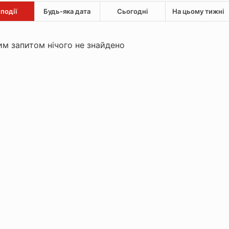
 події
Будь-яка дата
Сьогодні
На цьому тижні
м запитом нічого не знайдено