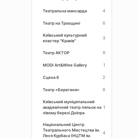
4
Театральна мансарда
6
Театр на Троєщині
Київський культурний
3
кластер "Краків"
9
Театр АКТОР
1
MODI Art&Wine Gallery
2
Сцена 6
8
Театр «Берегиня»
Київський муніципальний
1
академічний театр ляльок на
лівому березі Дніпра
Національний Центр
Театрального Мистецтва ім.
4
Леся Курбаса (НЦТМ ім.