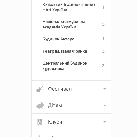
Київський Будинок вчених
1
НАН України
Національна музична
3
академія України
1
Будинок Актора
3
Театр ім. Івана Франка
Центральний Будинок
2
художника
Фестивалі
Дітям
Клуби