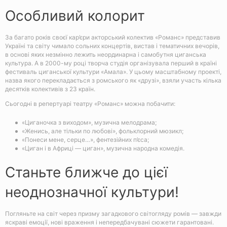
Особливий колорит
За багато років своєї кар’єри акторський колектив «Романс» представив
Україні та світу чимало сольних концертів, вистав і тематичних вечорів,
в основі яких незмінно лежить неординарна і самобутня циганська
культура. А в 2000-му році творча студія організувала перший в країні
фестиваль циганської культури «Амала». У цьому масштабному проекті,
назва якого перекладається з ромського як «друзі», взяли участь кілька
десятків колективів з 23 країн.
Сьогодні в репертуарі театру «Романс» можна побачити:
«Циганочка з виходом», музична мелодрама;
«Женись, але тільки по любові», фольклорний мюзикл;
«Понеси мене, серце…», фентезійних п’єса;
«Циган і в Африці — циган», музична народна комедія.
Станьте ближче до цієї
неоднозначної культури!
Погляньте на світ через призму загадкового світогляду ромів — завжди
яскраві емоції, нові враження і непередбачувані сюжети гарантовані.