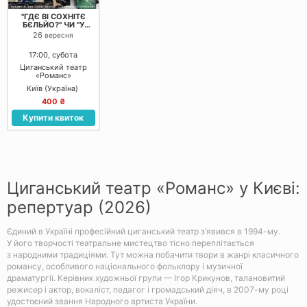
"ГДЄ ВІ СОХНІТЄ
БЄЛЬЙО?" ЧИ "У
КИЄВІ, НА ПОДОЛІ"
26
вересня
17:00, субота
Циганський театр
«Романс»
Київ (Україна)
400 ₴
Купити квиток
Циганський театр «Романс» у Києві:
репертуар (2026)
Єдиний в Україні професійний циганський театр з’явився в 1994-му.
У його творчості театральне мистецтво тісно переплітається
з народними традиціями. Тут можна побачити твори в жанрі класичного
романсу, особливого національного фольклору і музичної
драматургії. Керівник художньої групи — Ігор Крикунов, талановитий
режисер і актор, вокаліст, педагог і громадський діяч, в 2007-му році
удостоєний звання Народного артиста України.