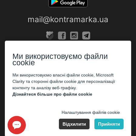
mail@kontramarka.ua
ПРО НАС
Ми використовуємо файли
Каси
cookie
ПАРТНЕРАМ
Ми використовуємо власні файли cookie, Microsoft
Clarity та сторонні файли cookie для персоналізації
Організаторам
контенту та аналізу веб-трафіку.
Корпоративним клієнтам
Дізнайтеся більше про файли cookie
ОПЛАТА
Налаштування файлів cookie
Відхилити
Прийняти