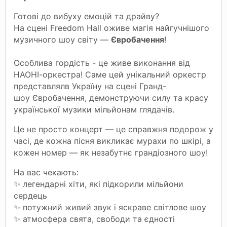
Готові до вибуху емоцій та драйву?
На сцені Freedom Hall оживе магія найгучнішого
музичного шоу світу —
Євробачення
!
Особлива гордість - це живе виконання від
НАОНІ-оркестра! Саме цей унікальний оркестр
представлялв Україну на сцені Гранд-
шоу
Євробачення
, демонструючи силу та красу
української музики мільйонам глядачів.
Це не просто концерт — це справжня подорож у
часі, де кожна пісня викликає мурахи по шкірі, а
кожен номер — як незабутнє грандіозного шоу!
На вас чекають:
✨ легендарні хіти, які підкорили мільйони
сердець
✨ потужний живий звук і яскраве світлове шоу
✨ атмосфера свята, свободи та єдності