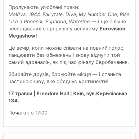
Пролунають улюблені треки:
Molítva, 1944, Fairytale, Diva, My Number One, Rise
Like a Phoenix, Euphoria, Waterloo
— і ще більше
несподіваних сюрпризів у великому
Eurovision
Megashow!
Це вечір, коли можна співати на повний голос,
танцювати без обмежень і знову відчути той
самий адреналін, як під час фіналу Євробачення.
Збирайте друзів, бронюйте місця — і станьте
частиною шоу, яке об’єднує континенти!
17 травня | Freedom Hall
|
Київ, вул.Кирилівська
134.
Початок о 17:00