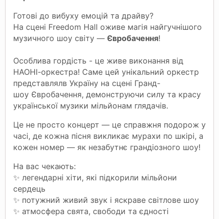
Готові до вибуху емоцій та драйву?
На сцені Freedom Hall оживе магія найгучнішого
музичного шоу світу —
Євробачення
!
Особлива гордість - це живе виконання від
НАОНІ-оркестра! Саме цей унікальний оркестр
представлялв Україну на сцені Гранд-
шоу
Євробачення
, демонструючи силу та красу
української музики мільйонам глядачів.
Це не просто концерт — це справжня подорож у
часі, де кожна пісня викликає мурахи по шкірі, а
кожен номер — як незабутнє грандіозного шоу!
На вас чекають:
✨ легендарні хіти, які підкорили мільйони
сердець
✨ потужний живий звук і яскраве світлове шоу
✨ атмосфера свята, свободи та єдності