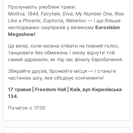
Пролунають улюблені треки:
Molítva, 1944, Fairytale, Diva, My Number One, Rise
Like a Phoenix, Euphoria, Waterloo
— і ще більше
несподіваних сюрпризів у великому
Eurovision
Megashow!
Це вечір, коли можна співати на повний голос,
танцювати без обмежень і знову відчути той
самий адреналін, як під час фіналу Євробачення.
Збирайте друзів, бронюйте місця — і станьте
частиною шоу, яке об’єднує континенти!
17 травня | Freedom Hall
|
Київ, вул.Кирилівська
134.
Початок о 17:00