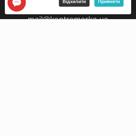
Відхилити
Прийняти
mail@kontramarka.ua
ПРО НАС
Каси
ПАРТНЕРАМ
Організаторам
Корпоративним клієнтам
ОПЛАТА