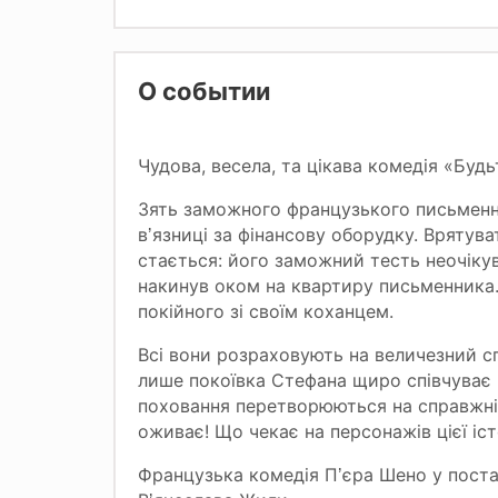
О событии
Чудова, весела, та цікава комедія «Будь
Зять заможного французького письменн
в
язниці за фінансову оборудку. Врятува
ʼ
стається: його заможний тесть неочіку
накинув оком на квартиру письменника. 
покійного зі своїм коханцем.
Всі вони розраховують на величезний сп
лише покоївка Стефана щиро співчуває к
поховання перетворюються на справжніс
оживає! Що чекає на персонажів цієї іст
Французька комедія П
єра Шено у поста
ʼ