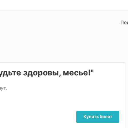
По
удьте здоровы, месье!"
ут.
Купить билет