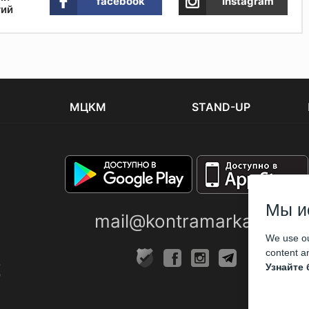
facebook
Instagram
тий
МЦКМ
STAND-UP
Мы и
mail@kontramarka.ua
We use ou
content an
Узнайте 