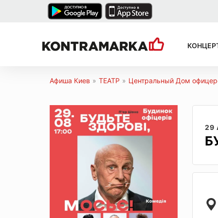
КОНЦЕР
Афиша Киев
»
ТЕАТР
»
Центральный Дом офицер
29
Б