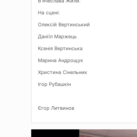
В
ячеслава Жили.
ʼ
На сцені:
Олексій Вертинський
Даніїл Маржець
Ксенія Вертинська
Марина Андрощук
Христина Сінельник
Ігор
Рубашкін
Єгор
Литвинов