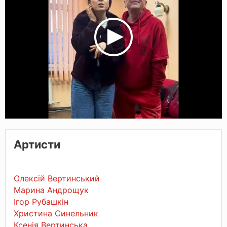
Артисти
Олексій Вертинський
Марина Андрощук
Ігор Рубашкін
Христина Синельник
Ксенія Вертинська