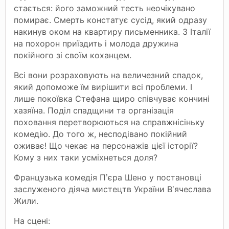
стається: його заможний тесть неочікувано
помирає. Смерть констатує сусід, який одразу
накинув оком на квартиру письменника. З Італії
на похорон приїздить і молода дружина
покійного зі своїм коханцем.
Всі вони розраховують на величезний спадок,
який допоможе їм вирішити всі проблеми. І
лише покоївка Стефана щиро співчуває кончині
хазяїна. Поділ спадщини та організація
поховання перетворюються на справжнісіньку
комедію. До того ж, несподівано покійний
оживає! Що чекає на персонажів цієї історії?
Кому з них таки усміхнеться доля?
Французька комедія П
єра Шено у постановці
ʼ
заслуженого діяча мистецтв України В
ячеслава
ʼ
Жили.
На сцені: