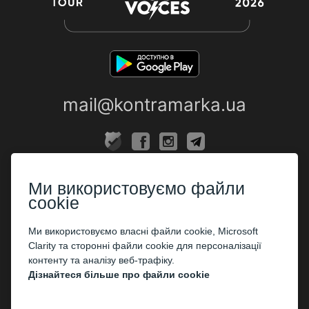
mail@kontramarka.ua
ПРО НАС
Ми використовуємо файли
Каси
cookie
ПАРТНЕРАМ
Ми використовуємо власні файли cookie, Microsoft
Clarity та сторонні файли cookie для персоналізації
Організаторам
контенту та аналізу веб-трафіку.
Корпоративним клієнтам
Дізнайтеся більше про файли cookie
ОПЛАТА