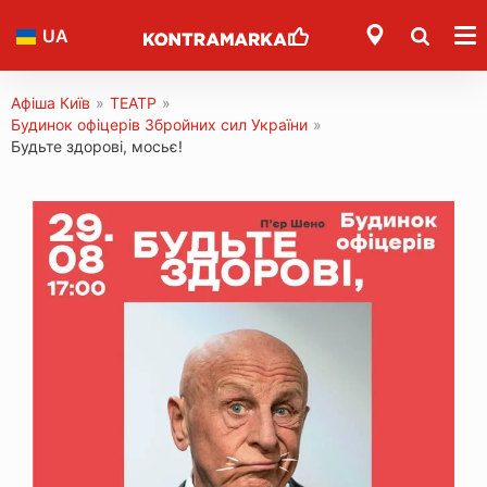
UA
Афіша Київ
»
ТЕАТР
»
Будинок офіцерів Збройних сил України
»
Будьте здорові, мосьє!