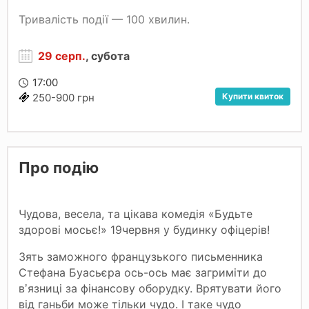
Тривалість події — 100 хвилин.
29 серп.
, субота
17:00
Купити квиток
250-900 грн
Про подію
Чудова, весела, та цікава комедія «Будьте
здорові мосьє!» 1
9
червня
у будинку офіцерів!
Зять заможного французького письменника
Стефана Буасьєра ось-ось має загриміти до
в
язниці за фінансову оборудку. Врятувати його
ʼ
від ганьби може тільки чудо. І таке чудо