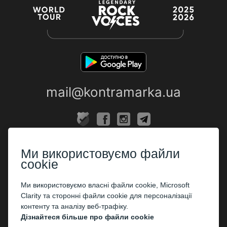
mail@kontramarka.ua
ПРО НАС
Ми використовуємо файли
Каси
cookie
ПАРТНЕРАМ
Ми використовуємо власні файли cookie, Microsoft
Clarity та сторонні файли cookie для персоналізації
Організаторам
контенту та аналізу веб-трафіку.
Корпоративним клієнтам
Дізнайтеся більше про файли cookie