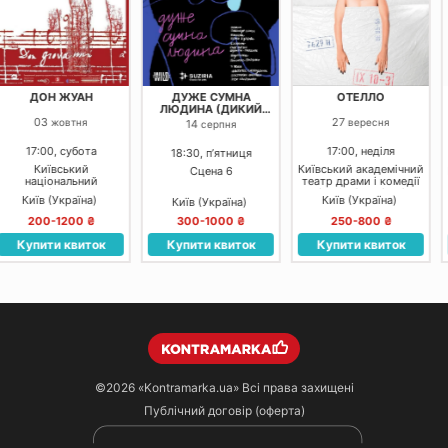
ДУЖЕ СУМНА
ОТЕЛЛО
КАВКАЗЬКЕ
ЛЮДИНА (ДИКИЙ
КРЕЙДЯНЕ КОЛО
ТЕАТР)
27
вересня
14
18
серпня
вересня
17:00, неділя
18:30, пʼятниця
18:00, пʼятниця
Київський академічний
Сцена 6
Київський академічни
театр драми і комедії
театр драми і комедії
на лівому березі Дніпра
на лівому березі Дніпр
Київ (Україна)
Київ (Україна)
Київ (Україна)
300-1000 ₴
250-800 ₴
300-1100 ₴
Купити квиток
Купити квиток
Купити квиток
©2026
«Kontramarka.ua»
Всі права захищені
Публічний договір (оферта)