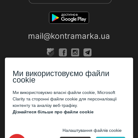
mail@kontramarka.ua
ПРО НАС
Ми використовуємо файли
Каси
cookie
ПАРТНЕРАМ
Ми використовуємо власні файли cookie, Microsoft
Clarity та сторонні файли cookie для персоналізації
Організаторам
контенту та аналізу веб-трафіку.
Корпоративним клієнтам
Дізнайтеся більше про файли cookie
ОПЛАТА
Налаштування файлів cookie