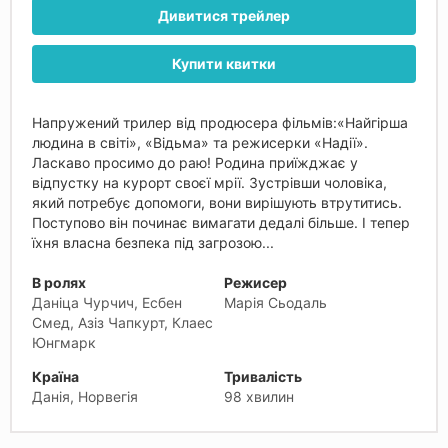
Дивитися трейлер
Купити квитки
Напружений трилер від продюсера фільмів:«Найгірша
людина в світі», «Відьма» та режисерки «Надії».
Ласкаво просимо до раю! Родина приїжджає у
відпустку на курорт своєї мрії. Зустрівши чоловіка,
який потребує допомоги, вони вирішують втрутитись.
Поступово він починає вимагати дедалі більше. І тепер
їхня власна безпека під загрозою...
В ролях
Режисер
Даніца Чурчич, Есбен
Марія Сьодаль
Смед, Азіз Чапкурт, Клаес
Юнгмарк
Країна
Тривалість
Данія, Норвегія
98 хвилин