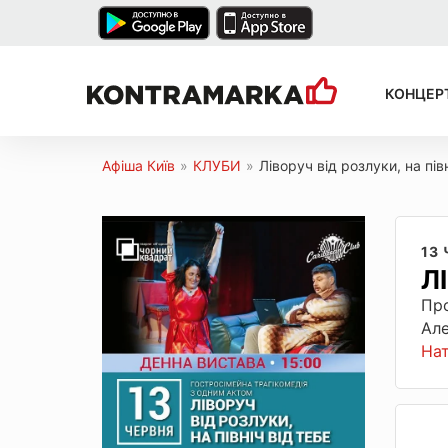
КОНЦЕР
Афіша Київ
»
КЛУБИ
»
Ліворуч від розлуки, на півн
13
Л
Про
Але
На