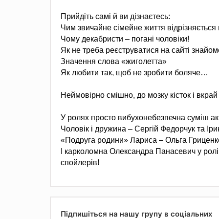
Прийдіть самі й ви дізнаєтесь:
Чим звичайне сімейне життя відрізняється 
Чому декабристи – погані чоловіки!
Як не треба реєструватися на сайті знайом
Значення слова «жиголетта»
Як любити так, щоб не зробити боляче…
Неймовірно смішно, до мозку кісток і вкрай
У ролях просто вибухонебезпечна суміш ак
Чоловік і дружина – Сергій Федорчук та Іри
«Подруга родини» Лариса – Ольга Гриценк
І карколомна Олександра Панасевич у ролі
спойлерів!
Підпишіться на нашу групу в соціальних