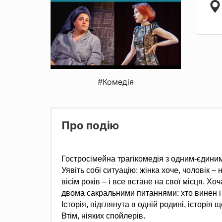
#Комедія
Про подію
Гостросімейна трагікомедія з одним-єдиним
Уявіть собі ситуацію: жінка хоче, чоловік 
вісім років – і все встане на свої місця. Хо
двома сакральними питаннями: хто винен і
Історія, підглянута в одній родині, історія
Втім, ніяких спойлерів.