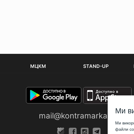
МЦКМ
STAND-UP
Ми в
mail@kontramarka.ua
Ми викори
файли coo