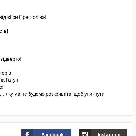
від «Гри Престолів»!
ств!
 відверто!
торів:
на Гатун;
о;
… яку ми не будемо розкривати, щоб уникнути
Facebook
Instagram