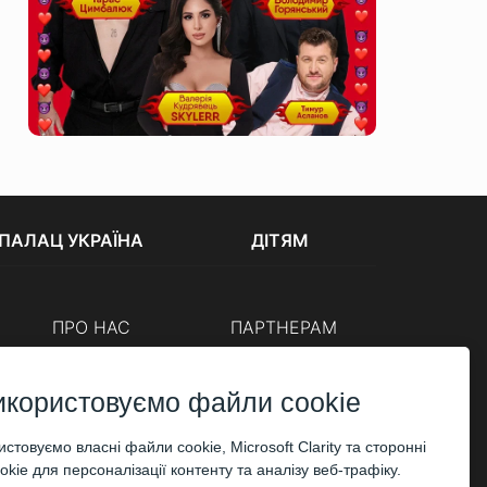
ПАЛАЦ УКРАЇНА
ДІТЯМ
ПРО НАС
ПАРТНЕРАМ
Каси
Організаторам
Корпоративним клієнтам
икористовуємо файли cookie
ОПЛАТА
стовуємо власні файли cookie, Microsoft Clarity та сторонні
kie для персоналізації контенту та аналізу веб-трафіку.