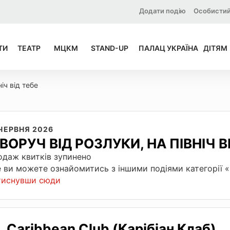
Додати подію
Особистий
ТИ
ТЕАТР
МЦКМ
STAND-UP
ПАЛАЦ УКРАЇНА
ДІТЯМ
іч від тебе
 ЧЕРВНЯ 2026
ІВОРУЧ ВІД РОЗЛУКИ, НА ПІВНІЧ В
даж квитків зупинено
 ви можете ознайомитись з іншими подіями категорії 
тиснувши сюди
Caribbean Club (Карібіан Клаб)