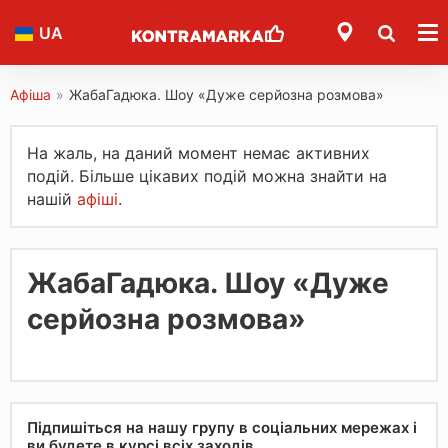
UA
Афіша
»
ЖабаГадюка. Шоу «Дуже серйозна розмова»
На жаль, на даний момент немає активних
подій. Більше цікавих подій можна знайти на
нашій
афіші
.
ЖабаГадюка. Шоу «Дуже
серйозна розмова»
Підпишіться на нашу групу в соціальних мережах і
ви будете в курсі всіх заходів