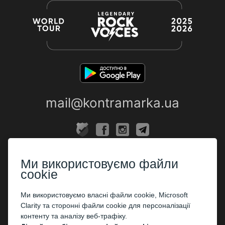
mail@kontramarka.ua
ПРО НАС
Ми використовуємо файли
Каси
cookie
ПАРТНЕРАМ
Ми використовуємо власні файли cookie, Microsoft
Clarity та сторонні файли cookie для персоналізації
Організаторам
контенту та аналізу веб-трафіку.
Корпоративним клієнтам