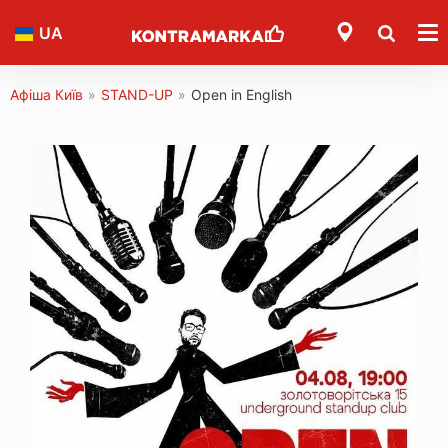
UA
Афіша Київ
»
STAND-UP
»
Open in English