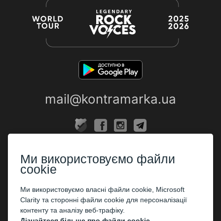
mail@kontramarka.ua
ПРО НАС
Ми використовуємо файли
Каси
cookie
ПАРТНЕРАМ
Ми використовуємо власні файли cookie, Microsoft
Clarity та сторонні файли cookie для персоналізації
Організаторам
контенту та аналізу веб-трафіку.
Корпоративним клієнтам
Дізнайтеся більше про файли cookie