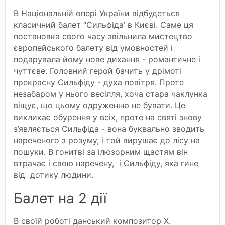
В Національній опері України відбудеться
класичний балет “Сильфіда’ в Києві. Саме ця
постановка свого часу звільнила мистецтво
європейського балету від умовностей і
подарувала йому нове дихання - романтичне і
чуттєве. Головний герой бачить у дрімоті
прекрасну Сильфіду - духа повітря. Проте
незабаром у нього весілля, хоча стара чаклунка
віщує, що цьому одруженню не бувати. Це
викликає обурення у всіх, проте на святі знову
з’являється Сильфіда - вона буквально зводить
нареченого з розуму, і той вирушає до лісу на
пошуки. В гонитві за ілюзорним щастям він
втрачає і свою наречену, і Сильфіду, яка гине
від дотику людини.
Балет на 2 дії
В своїй роботі данський композитор Х.