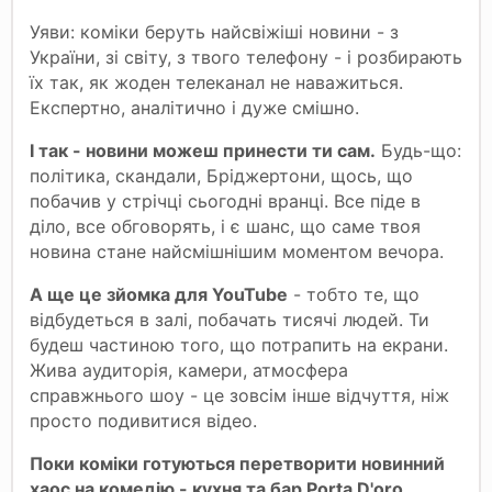
Уяви: коміки беруть найсвіжіші новини - з
України, зі світу, з твого телефону - і розбирають
їх так, як жоден телеканал не наважиться.
Експертно, аналітично і дуже смішно.
І так - новини можеш принести ти сам.
Будь-що:
політика, скандали, Бріджертони, щось, що
побачив у стрічці сьогодні вранці. Все піде в
діло, все обговорять, і є шанс, що саме твоя
новина стане найсмішнішим моментом вечора.
А ще це зйомка для YouTube
- тобто те, що
відбудеться в залі, побачать тисячі людей. Ти
будеш частиною того, що потрапить на екрани.
Жива аудиторія, камери, атмосфера
справжнього шоу - це зовсім інше відчуття, ніж
просто подивитися відео.
Поки коміки готуються перетворити новинний
хаос на комедію - кухня та бар Porta D'oro