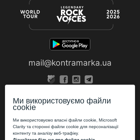
mail@kontramarka.ua
ПРО НАС
Ми використовуємо файли
Каси
cookie
ПАРТНЕРАМ
Ми використовуємо власні файли cookie, Microsoft
Clarity та сторонні файли cookie для персоналізації
Організаторам
контенту та аналізу веб-трафіку.
Корпоративним клієнтам
Дізнайтеся більше про файли cookie