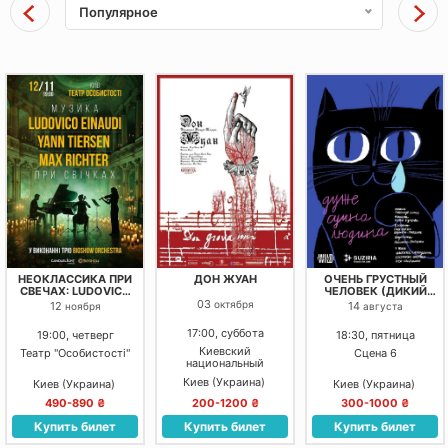
Популярное
НЕОКЛАССИКА ПРИ
ДОН ЖУАН
ОЧЕНЬ ГРУСТНЫЙ
СВЕЧАХ: LUDOVICO
ЧЕЛОВЕК (ДИКИЙ
EINAUDI, YANN
ТЕАТР)
03
октября
12
14
ноября
августа
TIERSEN, MAX
RICHTER
17:00, суббота
19:00, четверг
18:30, пятница
Киевский
Театр "Особистості"
Сцена 6
национальный
академический театр
Киев (Украина)
Киев (Украина)
Киев (Украина)
оперетты
490-890 ₴
200-1200 ₴
300-1000 ₴
Купить билет
Купить билет
Купить билет