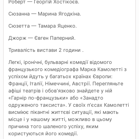
Роберт — Георгій Хостікоєв.
Сюзанна — Марина Ягодкіна.
Сюзетта — Тамара Яценко.
Джорж — Євген Паперний.
Тривалість вистави 2 години .
Легкі, іронічні, бульварні комедії відомого
французького комедіографа Марка Камолетті з
успіхом йдуть у багатьох країнах Європи:
Франції, Італії, Німеччині, Австрії. Перегляньте
афіші театрів і обов'язково знайдете у ній
«Гарнір по-французьки» або «Занадто
одруженого таксиста». У своїх пʼєсах Камолетті
висміює пікантні життєві ситуації, які мають
місце і у нашому житті, можливо в цьому
причина того шаленого успіху, яким
користуються його комедії.