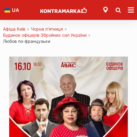
UA
Афіша Київ
»
Чорна п'ятниця
»
Будинок офіцерів Збройних сил України
»
Любов по-французьки