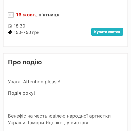
16 жовт.
, пʼятниця
18:30
Купити квиток
150-750 грн
Про подію
Увага! Attention please!
Подія року!
Бенефіс на честь ювілею народної артистки
України Тамари Яценко , у виставi