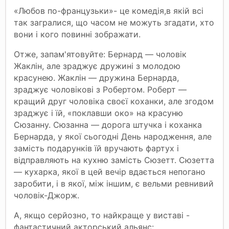
«Любов по-французьки»- це комедія,в якій всі
так загралися, що часом не можуть згадати, хто
вони і кого повинні зображати.
Отже, запам'ятовуйте: Бернард — чоловік
Жаклін, але зраджує дружині з молодою
красунею. Жаклін — дружина Бернарда,
зраджує чоловікові з Робертом. Роберт —
кращий друг чоловіка своєї коханки, але згодом
зраджує і їй, «поклавши око» на красуню
Сюзанну. Сюзанна — дорога штучка і коханка
Бернарда, у якої сьогодні День народження, але
замість подарунків їй вручають фартух і
відправляють на кухню замість Сюзетт. Сюзетта
— кухарка, якої в цей вечір вдається непогано
заробити, і в якої, між іншим, є вельми ревнивий
чоловік-Джорж.
А, якщо серйозно, то найкраще у виставі -
фантастичний акторський альянс: