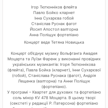
Ігор Тютюнніков флейта
Павло Бойко кларнет
Інна Сухарєва гобой
Станіслав Руснак фагот
Йосип Апостол валторна
Анна Поліщук фортепіано
Концерт веде Тетяна Новицька
Концерт об’єднує музику Вольфганга Амадея
Моцарта та Луїзи Фаренк у виконанні провідних
українських музикантів: Ігоря Тютюннікова
(флейта), Павла Бойка (кларнет), Інни Сухарєвої
(гобой), Станіслава Руснака (фагот), Андрія
Лещенка (валторна) та Анни Поліщук
(фортепіано).
У програмі – Квартет для духових та фортепіано
соль мінор KV 478 Моцарта. В цьому творі
(секстеті у редакції Р. Патерсона) фортепіано