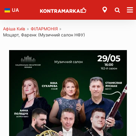
UA
Афіша Київ
»
ФІЛАРМОНІЯ
»
Моцарт, Фаренк (Музичний салон НФУ)