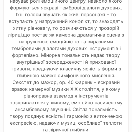
набуває ролі емоційного центру, навколо якого
формуються яскраві темброві діалоги духових.
Їхні голоси звучать як живі персонажі – то
вступають у напружений конфлікт, то знаходять
хитку рівновагу, то розчиняються у прозорій
ліриці.що постає як камерна драматична сцена з
напруженою емоційністю та виразними
тембровими діалогами духових інструментів і
фортепіано. Мінорна тональність надає твору
внутрішньої зосередженості й прихованої
тривоги, поєднуючи класичну ясність форми з
глибиною майже симфонічного мислення.
Секстет до мажор, op. 40 Фаренк – яскравий
зразок камерної музики ХІХ століття, у якому
рівноправна взаємодія інструментів
розкривається у живому, емоційно насиченому
ансамблевому звучанні. Світла тональність
твору поєднує ясність і гармонію з витонченою
експресією, надаючи музиці особливої теплоти
та ліричної глибини.