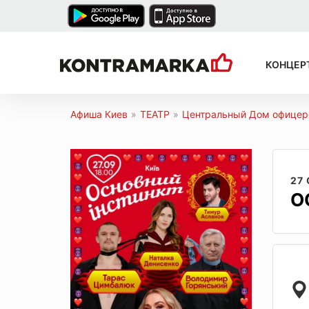
КОНЦЕР
Афиша Киев
»
ТЕАТР
»
Центральный Дом офицер
27
О