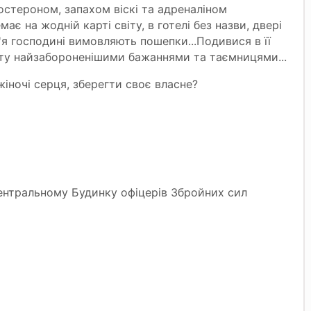
стероном, запахом віскі та адреналіном
ає на жодній карті світу, в готелі без назви, двері
'я господині вимовляють пошепки...Подивися в її
иту найзабороненішими бажаннями та таємницями...
іночі серця, зберегти своє власне?
Центральному Будинку офіцерів Збройних сил