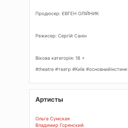
Продюсер: ЄВГЕН ОЛІЙНИК
Режисер: Сергій Санін
Вікова категорія: 18 +
#theatre #театр #Київ #основнийінстинк
Артисты
Ольга Сумская
Владимир Горянский