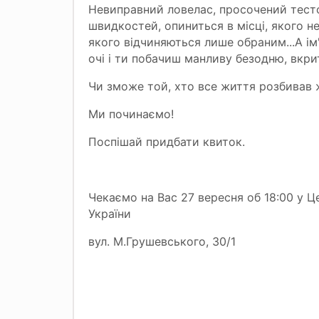
Невиправний ловелас, просочений тесто
швидкостей, опиниться в місці, якого нем
якого відчиняються лише обраним...А ім
очі і ти побачиш манливу безодню, вкр
Чи зможе той, хто все життя розбивав ж
Ми починаємо!
Поспішай придбати квиток.
Чекаємо на Вас 27 вересня об 18:00 у 
України
вул. М.Грушевського, 30/1