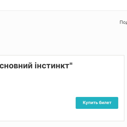
По
сновний інстинкт"
Купить билет