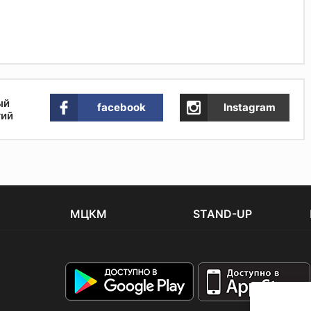
ый
facebook
Instagram
тий
МЦКМ
STAND-UP