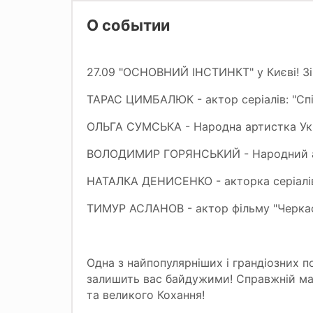
О событии
27.09 "ОСНОВНИЙ ІНСТИНКТ" у Києві! Зір
ТАРАС ЦИМБАЛЮК - актор серіалів: "Спій
ОЛЬГА СУМСЬКА - Народна артистка Ук
ВОЛОДИМИР ГОРЯНСЬКИЙ - Народний ар
НАТАЛКА ДЕНИСЕНКО - акторка серіалів:
ТИМУР АСЛАНОВ - актор фільму "Черкаси
Одна з найпопулярніших і грандіозних по
залишить вас байдужими! Справжній ма
та великого Кохання!