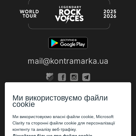
mail@kontramarka.ua
ПРО НАС
Ми використовуємо файли
Каси
cookie
ПАРТНЕРАМ
Ми використовуємо власні файли cookie, Microsoft
Clarity та сторонні файли cookie для персоналізації
Організаторам
контенту та аналізу веб-трафіку.
Корпоративним клієнтам
Дізнайтеся більше про файли cookie