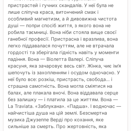
пристрастей і гучних скандалів. У неї була не
лише сліпуча краса, витончений смак і
особливий магнетизм, а й дивовижна чистота
душі — попри спосіб життя, з якого вона не
робила таємниці. Вона ніби стояла вище своєї
ганебної професії. Пристрасна і вразлива, вона
легко піддавалася почуттям, але не втрачала
гордості та зберігала гідність навіть у моменти
падіння. Вона — Віолетта Валері. Сліпуча
красуня, яка зачаровує весь світ. Жінка, чиє ім’я
шепочуть із захопленням і осудом одночасно. У
неї було все: розкіш, пристрасть, свобода… і
страшна самотність. Вона могла сміятися на
балах, але плакала вночі. Вона віддавала серце
без залишку — і платила за це життям. Вона —
La Traviata. «Заблукана». «Падша». І водночас —
найчистіша душа на цій землі. Безсмертна
музика Джузеппе Верді про кохання, яке
сильніше за смерть. Про жертовність, яка