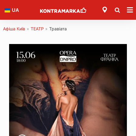
UA
Афіша Київ
»
ТЕАТР
»
Травіата