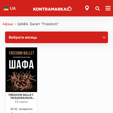
UA
Афіша
»
ШАФА. Балет "Freedom"
Вибрати місяць
FREEDOM BALLET.
ТАНЦЮВАЛЬНА
ВИСТАВА "ШАФА"
24
серпня
18:00, понеділок