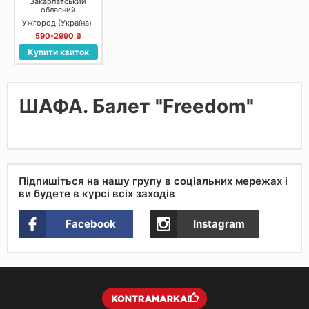
Закарпатський
обласний
український
Ужгород (Україна)
музично-
драматичний театр
590-2990 ₴
Купити квиток
ШАФА. Балет "Freedom"
Підпишіться на нашу групу в соціальних мережах і
ви будете в курсі всіх заходів
Facebook
Instagram