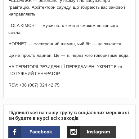
FEELMARK — резонанс, у якому тіло забуває про
гравітацію. Архітектори саунду, що збирають вас заново і
направляють.
LOLA KIMCHI — музична алхімія зі смаком вечірнього
світла.
HORNET — електронний шаман, чий біт — це закляття.
Це не просто лайнап. Це — ті, через кого говоритиме вода.
НА ТЕРИТОРІЇ РЕЗИДЕНЦІЇ ПЕРЕДБАЧЕНІ УКРИТТЯ та
ПОТУЖНИЙ ГЕНЕРАТОР.
RSV: +38 (067) 924 42 75
Підпишіться на нашу групу в соціальних мережах і
ви будете в курсі всіх заходів
Facebook
Instagram