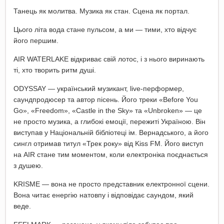
Танець як молитва. Музика як стан. Сцена як портал.
Цього літа вода стане пульсом, а ми — тими, хто відчує
його першим.
AIR WATERLAKE відкриває свій лотос, і з нього виринають
ті, хто творить ритм душі.
ODYSSAY — український музикант, live-перформер,
саундпродюсер та автор пісень. Його треки «Before You
Go», «Freedom», «Castle in the Sky» та «Unbroken» — це
не просто музика, а глибокі емоції, пережиті Україною. Він
виступав у Національній бібліотеці ім. Вернадського, а його
сингл отримав титул «Трек року» від Kiss FM. Його виступ
на AIR стане тим моментом, коли електроніка поєднається
з душею.
KRISME — вона не просто представник електронної сцени.
Вона читає енергію натовпу і відповідає саундом, який
веде.