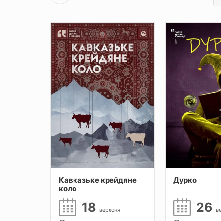
Кавказьке крейдяне
Дурко
коло
18
26
сня
вересня
в