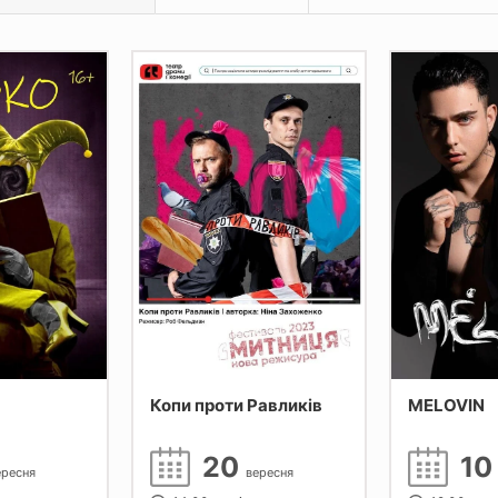
Копи проти Равликів
MELOVIN
20
1
ересня
вересня