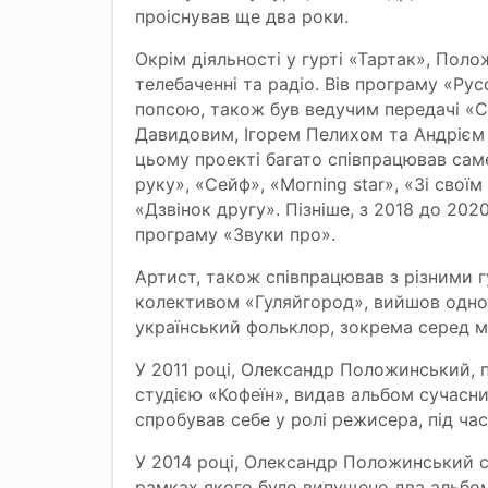
проіснував ще два роки.
Окрім діяльності у гурті «Тартак», По
телебаченні та радіо. Вів програму «Рус
попсою, також був ведучим передачі «Св
Давидовим, Ігорем Пелихом та Андрієм 
цьому проекті багато співпрацював сам
руку», «Сейф», «Morning star», «Зі сво
«Дзвінок другу». Пізніше, з 2018 до 202
програму «Звуки про».
Артист, також співпрацював з різними г
колективом «Гуляйгород», вийшов одно
український фольклор, зокрема серед м
У 2011 році, Олександр Положинський, 
студією «Кофеїн», видав альбом сучасни
спробував себе у ролі режисера, під час
У 2014 році, Олександр Положинський с
рамках якого було випущено два альбо