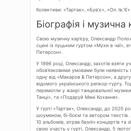
Колективи: «Тартак», «Був'є», «Ол. Ів.'Є»
Біографія і музична 
Свою музичну кар’єру, Олександр Полож
сцені із луцьким гуртом «Мухи в чаї», 
Петерсон».
У 1996 році, Олександр, захотів взяти у
обов’язковими умовами були наявність гу
одну від «Макаров & Петерсон», а другу 
відомого українського репкор-гурту. То
перемогли у жанрі танцювальної музики,
Танці», та «Подаруй Мені Кохання».
У гурті «Тартак», Олександр, до 2020 р
шоуменом, бі-боєм та автором текстів. 
10 альбомів, зіграв безліч концертів та
свою участь у гурті, Олександр, 5 лютог