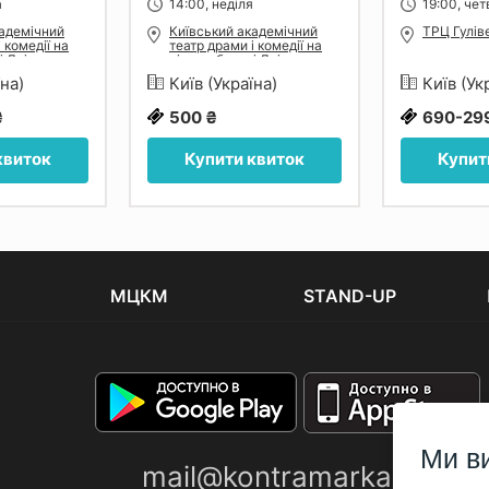
а
14:00, неділя
19:00, чет
кадемічний
Київський академічний
ТРЦ Гулів
 комедії на
театр драми і комедії на
і Дніпра
лівому березі Дніпра
їна)
Київ (Україна)
Київ (Ук
₴
500 ₴
690-29
квиток
Купити квиток
Купит
МЦКМ
STAND-UP
Ми в
mail@kontramarka.ua