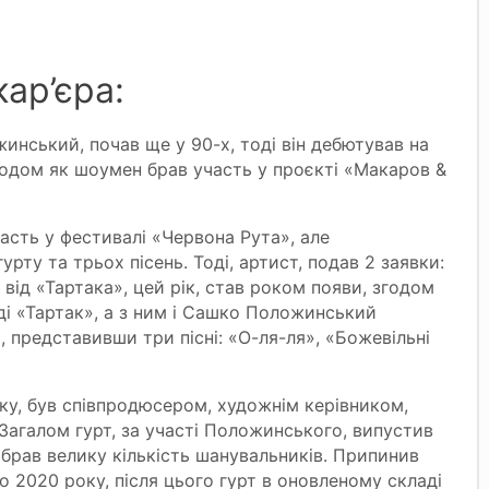
кар’єра:
инський, почав ще у 90-х, тоді він дебютував на
згодом як шоумен брав участь у проєкті «Макаров &
часть у фестивалі «Червона Рута», але
рту та трьох пісень. Тоді, артист, подав 2 заявки:
від «Тартака», цей рік, став роком появи, згодом
ді «Тартак», а з ним і Сашко Положинський
 представивши три пісні: «О-ля-ля», «Божевільні
оку, був співпродюсером, художнім керівником,
Загалом гурт, за участі Положинського, випустив
 зібрав велику кількість шанувальників. Припинив
о 2020 року, після цього гурт в оновленому складі