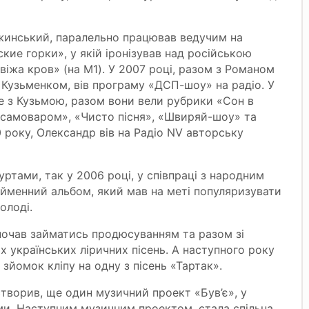
ложинський, паралельно працював ведучим на
ские горки», у якій іронізував над російською
іжа кров» (на M1). У 2007 році, разом з Романом
Кузьменком, вів програму «ДСП-шоу» на радіо. У
е з Кузьмою, разом вони вели рубрики «Сон в
їм самоваром», «Чисто пісня», «Швиряй-шоу» та
0 року, Олександр вів на Радіо NV авторську
уртами, так у 2006 році, у співпраці з народним
йменний альбом, який мав на меті популяризувати
олоді.
почав займатись продюсуванням та разом зі
х українських ліричних пісень. А наступного року
 зйомок кліпу на одну з пісень «Тартак».
творив, ще один музичний проект «Був’є», у
ми. Наступним музичним проектом, стала спільна