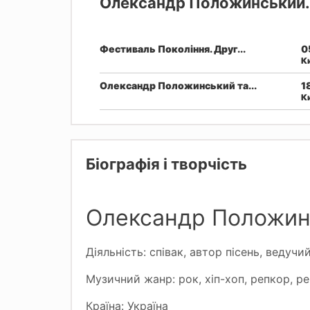
Олександр Положинський. 
Фестиваль Покоління. Друг...
0
К
Олександр Положинський та...
1
К
Біографія і творчість
Олександр Положин
Діяльність: співак, автор пісень, ведуч
Музичний жанр: рок, хіп-хоп, репкор, р
Країна: Україна