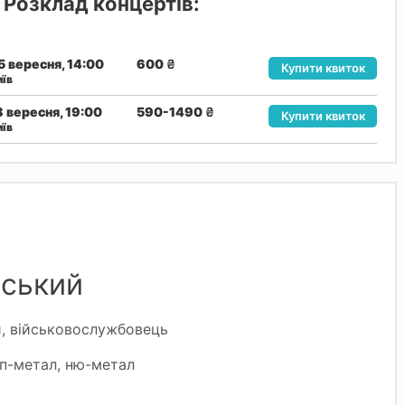
Розклад концертів:
5 вересня, 14:00
600
₴
Купити квиток
иїв
8 вересня, 19:00
590-1490
₴
Купити квиток
иїв
ський
ий, військовослужбовець
еп-метал, ню-метал