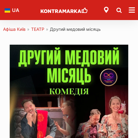
UA
Афіша Київ
»
ТЕАТР
»
Другий медовий місяць