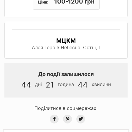
100-1200 грн
Ціна:
МЦКМ
Алея Героїв Небесної Сотні, 1
До події залишилося
44
21
44
дні
година
хвилини
Поділитися в соцмережах: