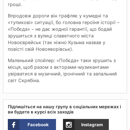
гроші.
Впродовж дороги він трафляє у кумедні та
«тупикові» ситуації, бо головна героїня історії –
«Побєда» – не дає жодної гарантії, що бодай
зрушиться з вулиці славетного міста
Новоєврейськ (так ніжно Кузьма назвав у
повісті свій Новояворівськ).
Маленький спойлер: «Побєда» таки зрушить з
місця, щоб разом з акторами-музикантами
увірватися в музичний, іронічний та запальний
світ Скрябіна.
Підпишіться на нашу групу в соціальних мережах і
ви будете в курсі всіх заходів
Facebook
Instagram