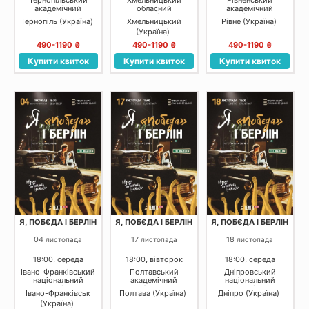
академічний
обласний
академічний
обласний
академічний
український
Тернопіль (Україна)
Хмельницький
Рівне (Україна)
український
муздрамтеатр ім. М.
музично-
(Україна)
драматичний театр
Старицького
драматичний театр
імені Т.Г. Шевченка
490-1190 ₴
490-1190 ₴
490-1190 ₴
Купити квиток
Купити квиток
Купити квиток
Я, ПОБЄДА І БЕРЛІН
Я, ПОБЄДА І БЕРЛІН
Я, ПОБЄДА І БЕРЛІН
04
17
18
листопада
листопада
листопада
18:00, середа
18:00, вівторок
18:00, середа
Івано-Франківський
Полтавський
Дніпровський
національний
академічний
національний
академічний
обласний
академічний
Івано-Франківськ
Полтава (Україна)
Дніпро (Україна)
драматичний театр
український
український
(Україна)
ім. Івана Франка
музично-
музично-