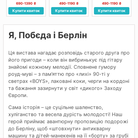
драматичний театр
драматичний театр
690-1390 ₴
490-1190 ₴
490-1190 ₴
імені М. В. Гоголя
ім. Т.Г. Шевченка
Купити квиток
Купити квиток
Купити квиток
Я, Побєда і Берлін
Ця вистава нагадає розповідь старого друга про
його пригоди – коли він вибринькує під гітару
знайомі кожному мелодії. Сповнене гумору
роуд-муві – з пам’яттю про «лихі» 90-ті у
светрах «BOYS», лаковані коки, черги на кордоні
та бажання зазирнути у світ «дикого» Заходу
Європи.
Сама історія – це суцільне шаленство,
хуліганство та весела дурість молодості! Наш
герой приймає авантюрну пропозицію подорожі
до Берліну, щоб «штовхнути» антикварну
машину та дітей-манекенів на її «борту» за грубі