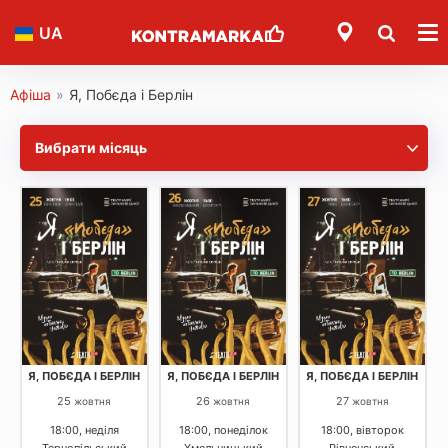
UA
Афіша
»
Я, Побєда і Берлін
Вибрати місяць
Я, ПОБЄДА І БЕРЛІН
Я, ПОБЄДА І БЕРЛІН
Я, ПОБЄДА І БЕРЛІН
25
26
27
жовтня
жовтня
жовтня
18:00, неділя
18:00, понеділок
18:00, вівторок
Тернопільський
Хмельницький
Рівненський