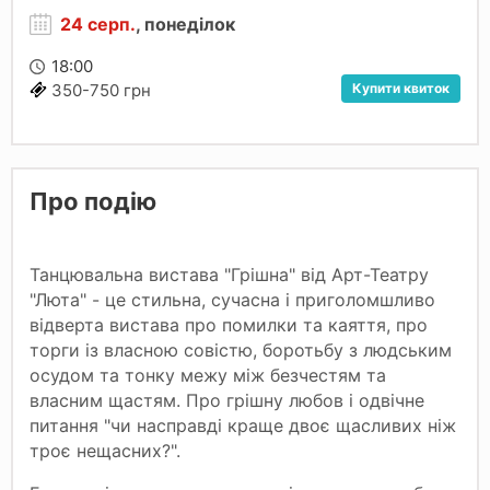
24 серп.
, понеділок
18:00
Купити квиток
350-750 грн
Про подію
Танцювальна вистава "Грішна" від Арт-Театру
"Люта"
- це стильна, сучасна і приголомшливо
відверта вистава про помилки та каяття, про
торги із власною совістю, боротьбу з людським
осудом та тонку межу між безчестям та
власним щастям. Про грішну любов і одвічне
питання "чи насправді краще двоє щасливих ніж
троє нещасних?".