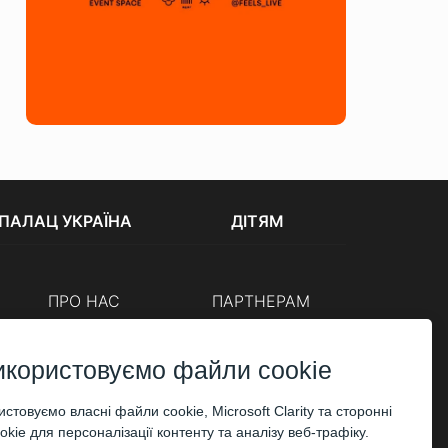
ПАЛАЦ УКРАЇНА
ДІТЯМ
ПРО НАС
ПАРТНЕРАМ
Каси
Організаторам
Корпоративним клієнтам
икористовуємо файли cookie
ОПЛАТА
стовуємо власні файли cookie, Microsoft Clarity та сторонні
kie для персоналізації контенту та аналізу веб-трафіку.