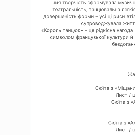
чия творчість сформувала музични
театральність, танцювальна легкі
довершеність форми – усі ці риси вті
супроводжувала житт
«Король танцює» – це рідкісна нагода
символом французької культури й 
бездоган
Жа
Сюїта з «Міщан
Лист / 
Сюїта з «
Сюїта з «А
Лист / 