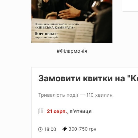
#Філармонія
Замовити квитки на "
Тривалість події — 110 хвилин.
21 серп.
, пʼятниця
300-750 грн
18:00