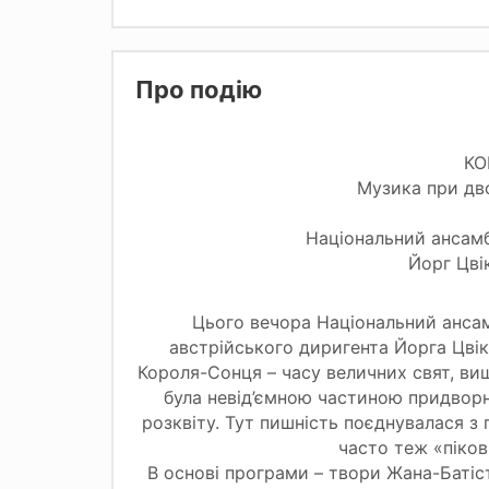
Про подію
КО
Музика при дво
Національний ансамб
Йорг Цві
Цього вечора Національний ансам
австрійського диригента Йорга Цвік
Короля-Сонця – часу величних свят, ви
була невід’ємною частиною придворн
розквіту. Тут пишність поєднувалася з
часто теж «піко
В основі програми – твори Жана-Батіс