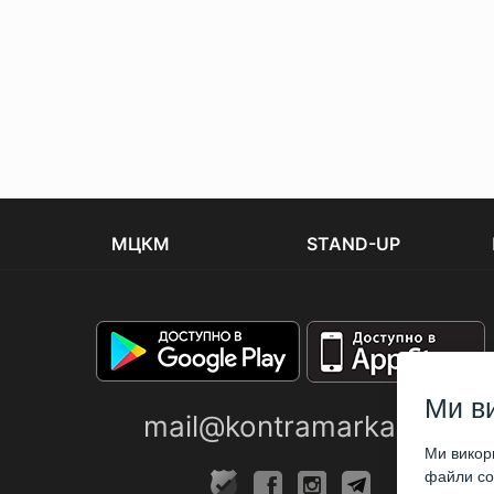
МЦКМ
STAND-UP
Ми в
mail@kontramarka.ua
Ми викори
файли coo