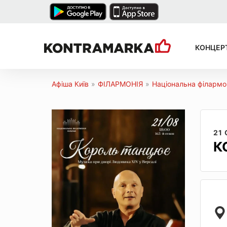
КОНЦЕР
Афіша Київ
»
ФІЛАРМОНІЯ
»
Національна філармон
21
К