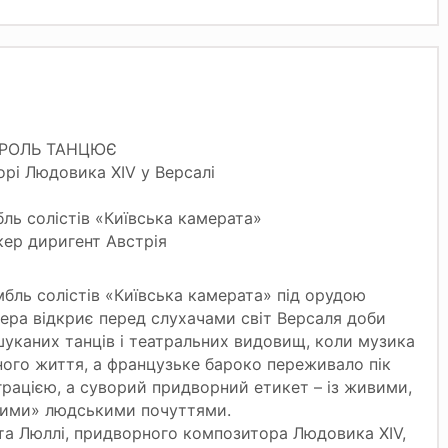
РОЛЬ ТАНЦЮЄ
рі Людовика XIV у Версалі
ль солістів «Київська камерата»
кер диригент Австрія
бль солістів «Київська камерата» під орудою
ера відкриє перед слухачами світ Версаля доби
шуканих танців і театральних видовищ, коли музика
ого життя, а французьке бароко переживало пік
 грацією, а суворий придворний етикет – із живими,
вими» людськими почуттями.
та Люллі, придворного композитора Людовика XIV,