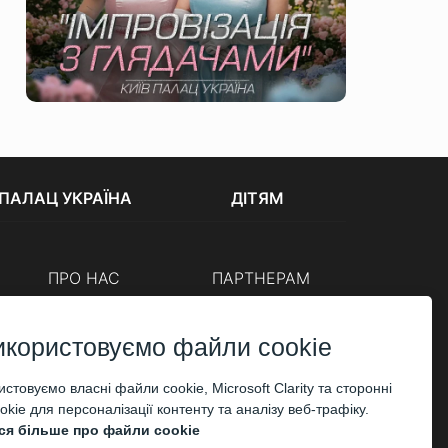
ПАЛАЦ УКРАЇНА
ДІТЯМ
ПРО НАС
ПАРТНЕРАМ
Каси
Організаторам
Корпоративним клієнтам
икористовуємо файли cookie
ОПЛАТА
стовуємо власні файли cookie, Microsoft Clarity та сторонні
kie для персоналізації контенту та аналізу веб-трафіку.
ся більше про файли cookie