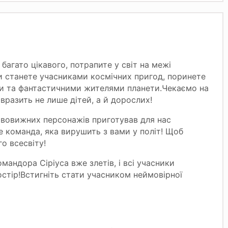
багато цікавого, потрапите у світ на межі
ями станете учасниками космічних пригод, поринете
ми та фантастичними жителями планети.Чекаємо на
вразить не лише дітей, а й дорослих!
дивовижних персонажів приготував для нас
е команда, яка вирушить з вами у політ! Щоб
о всесвіту!
мандора Сіріуса вже злетів, і всі учасники
стір!Встигніть стати учасником неймовірної