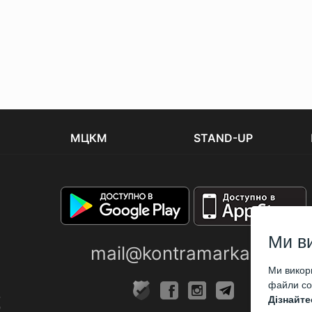
МЦКМ
STAND-UP
Ми в
mail@kontramarka.ua
Ми викори
файли coo
Дізнайте