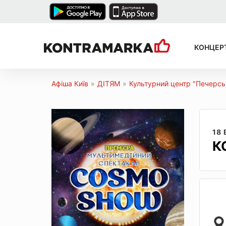
КОНЦЕР
Афіша Київ
»
ДІТЯМ
»
Культурний центр "Печерсь
18
К