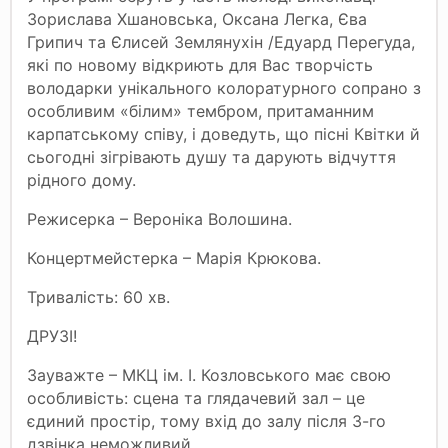
Зорислава Хшановська, Оксана Легка, Єва
Грипич та Єлисей Землянухін /Едуард Перегуда,
які по новому відкриють для Вас творчість
володарки унікального колоратурного сопрано з
особливим «білим» тембром, притаманним
карпатському співу, і доведуть, що пісні Квітки й
сьогодні зігрівають душу та дарують відчуття
рідного дому.
Режисерка – Вероніка Волошина.
Концертмейстерка – Марія Крюкова.
Тривалість: 60 хв.
ДРУЗІ!
Зауважте – МКЦ ім. І. Козловського має свою
особливість: сцена та глядачевий зал – це
єдиний простір, тому вхід до залу після 3-го
дзвінка неможливий.