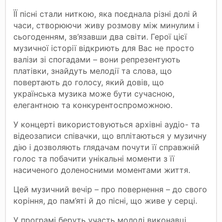
ЇЇ пісні стали ниткою, яка поєднала різні долі й
часи, створюючи живу розмову між минулим і
сьогоденням, зв’язавши два світи. Герої цієї
музичної історії відкриють для Вас не просто
валізи зі спогадами – вони репрезентують
платівки, знайдуть мелодії та слова, що
повертають до голосу, який довів, що
українська музика може бути сучасною,
елегантною та конкурентоспроможною.
У концерті використовуються архівні аудіо- та
відеозаписи співачки, що вплітаються у музичну
дію і дозволяють глядачам почути її справжній
голос та побачити унікальні моменти з її
насиченого доленосними моментами життя.
Цей музичний вечір – про повернення – до свого
коріння, до пам’яті й до пісні, що живе у серці.
У програмі беруть участь молоді виконавці