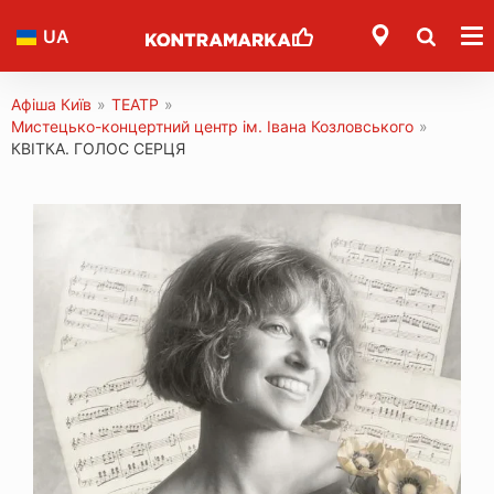
UA
Афіша Київ
»
ТЕАТР
»
Мистецько-концертний центр ім. Івана Козловського
»
КВІТКА. ГОЛОС СЕРЦЯ