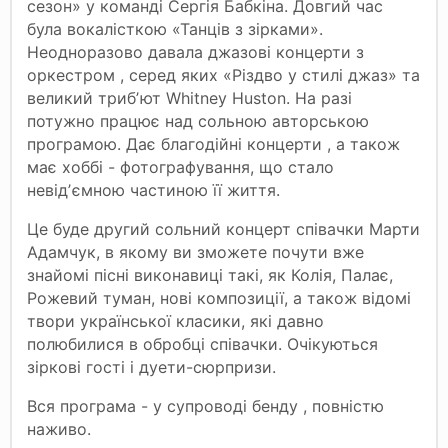
сезон» у команді Сергія Бабкіна. Довгий час
була вокалісткою «Танців з зірками».
Неодноразово давала джазові концерти з
оркестром , серед яких «Різдво у стилі джаз» та
великий трибʼют Whitney Huston. На разі
потужно працює над сольною авторською
програмою. Дає благодійні концерти , а також
має хоббі - фотографування, що стало
невідʼємною частиною її життя.
Це буде другий сольний концерт співачки Марти
Адамчук, в якому ви зможете почути вже
знайомі пісні виконавиці такі, як Колія, Палає,
Рожевий туман, нові композиції, а також відомі
твори української класики, які давно
полюбилися в обробці співачки. Очікуються
зіркові гості і дуети-сюрпризи.
Вся програма - у супроводі бенду , повністю
наживо.