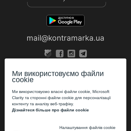
mail@kontramarka.ua
ПРО НАС
Ми використовуємо файли
Каси
cookie
ПАРТНЕРАМ
Ми використовуємо власні файли cookie, Microsoft
Clarity та сторонні файли cookie для персоналізації
Організаторам
контенту та аналізу веб-трафіку.
Корпоративним клієнтам
Дізнайтеся більше про файли cookie
ОПЛАТА
Налаштування файлів cookie