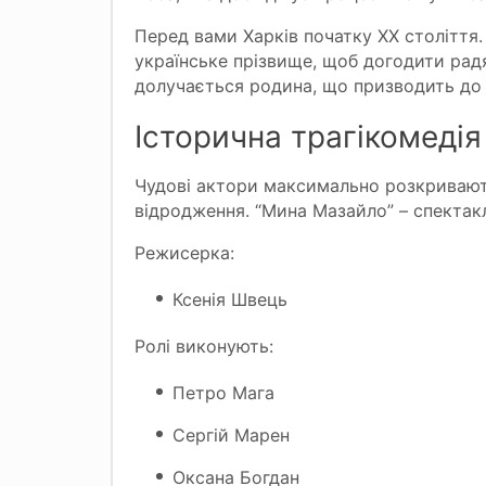
Перед вами Харків початку ХХ століття
українське прізвище, щоб догодити радя
долучається родина, що призводить до 
Історична трагікомеді
Чудові актори максимально розкривають
відродження. “Мина Мазайло” – спектак
Режисерка:
Ксенія Швець
Ролі виконують:
Петро Мага
Сергій Марен
Оксана Богдан