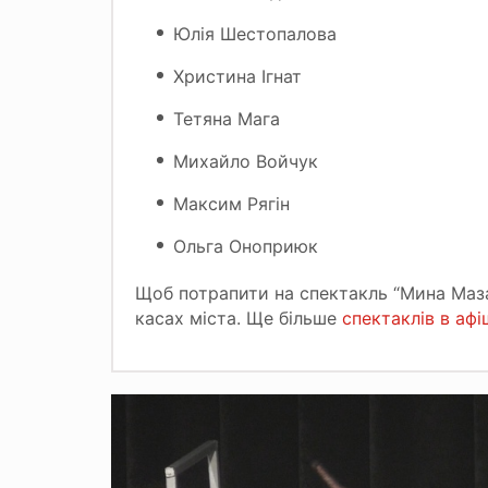
Юлія Шестопалова
Христина Ігнат
Тетяна Мага
Михайло Войчук
Максим Рягін
Ольга Оноприюк
Щоб потрапити на спектакль “Мина Мазай
касах міста. Ще більше
спектаклів в афі