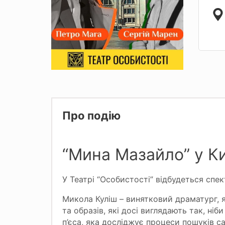
Про подію
“Мина Мазайло” у Ки
У Театрі “Особистості” відбудеться спе
Микола Куліш – винятковий драматург, 
та образів, які досі виглядають так, ні
п’єса, яка досліджує процеси пошуків с