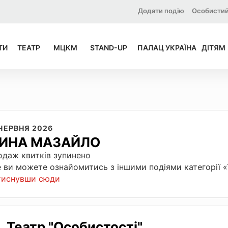
Додати подію
Особистий
ТИ
ТЕАТР
МЦКМ
STAND-UP
ПАЛАЦ УКРАЇНА
ДІТЯМ
 ЧЕРВНЯ 2026
ИНА МАЗАЙЛО
даж квитків зупинено
 ви можете ознайомитись з іншими подіями категорії 
тиснувши сюди
Театр "Особистості"