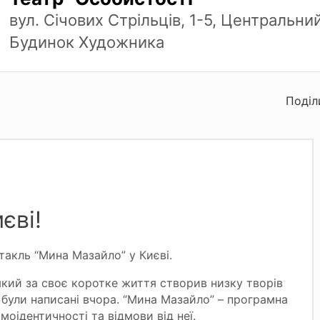
вул. Січових Стрільців, 1-5, Центральни
Будинок Художника
Поділ
єві!
ктакль “Мина Мазайло” у Києві.
який за своє коротке життя створив низку творів
би були написані вчора. “Мина Мазайло” – програмна
амоідентичності та відмови від неї.