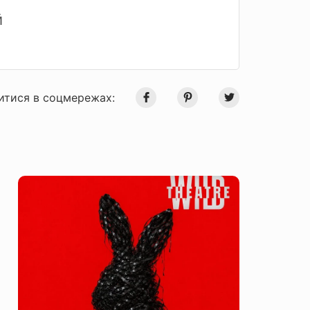
й
итися в соцмережах: