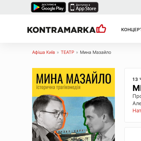
КОНЦЕР
Афіша Київ
»
ТЕАТР
»
Мина Мазайло
13
М
Про
Але
На