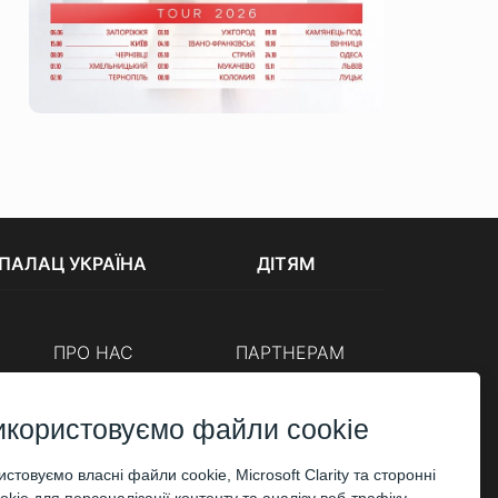
ПАЛАЦ УКРАЇНА
ДІТЯМ
ПРО НАС
ПАРТНЕРАМ
Каси
Організаторам
Корпоративним клієнтам
икористовуємо файли cookie
ОПЛАТА
стовуємо власні файли cookie, Microsoft Clarity та сторонні