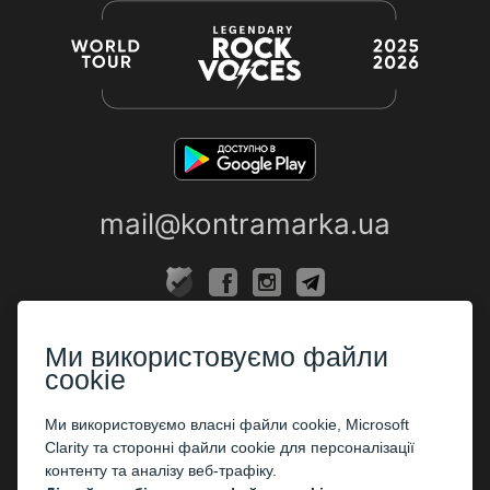
mail@kontramarka.ua
ПРО НАС
Ми використовуємо файли
Каси
cookie
ПАРТНЕРАМ
Ми використовуємо власні файли cookie, Microsoft
Clarity та сторонні файли cookie для персоналізації
Організаторам
контенту та аналізу веб-трафіку.
Корпоративним клієнтам