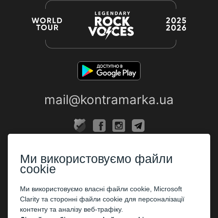
mail@kontramarka.ua
ПРО НАС
Ми використовуємо файли
Каси
cookie
ПАРТНЕРАМ
Ми використовуємо власні файли cookie, Microsoft
Clarity та сторонні файли cookie для персоналізації
Організаторам
контенту та аналізу веб-трафіку.
Корпоративним клієнтам