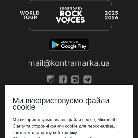
mail@kontramarka.ua
ПРО НАС
Ми використовуємо файли
Каси
cookie
ПАРТНЕРАМ
Ми використовуємо власні файли cookie, Microsoft
Clarity та сторонні файли cookie для персоналізації
Організаторам
контенту та аналізу веб-трафіку.
Корпоративним клієнтам