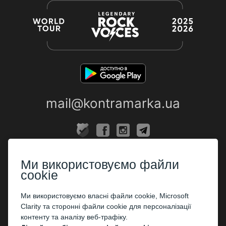
mail@kontramarka.ua
ПРО НАС
Ми використовуємо файли
Каси
cookie
ПАРТНЕРАМ
Ми використовуємо власні файли cookie, Microsoft
Clarity та сторонні файли cookie для персоналізації
Організаторам
контенту та аналізу веб-трафіку.
Корпоративним клієнтам