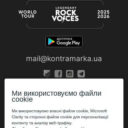
mail@kontramarka.ua
ПРО НАС
Ми використовуємо файли
Каси
cookie
ПАРТНЕРАМ
Ми використовуємо власні файли cookie, Microsoft
Clarity та сторонні файли cookie для персоналізації
Організаторам
контенту та аналізу веб-трафіку.
Корпоративним клієнтам