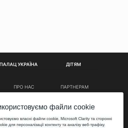
ПАЛАЦ УКРАЇНА
ДІТЯМ
ПРО НАС
ПАРТНЕРАМ
Каси
Організаторам
Корпоративним клієнтам
икористовуємо файли cookie
ОПЛАТА
стовуємо власні файли cookie, Microsoft Clarity та сторонні
kie для персоналізації контенту та аналізу веб-трафіку.