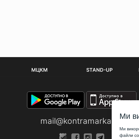
МЦКМ
STAND-UP
Ми в
mail@kontramarka.ua
Ми викори
файли coo