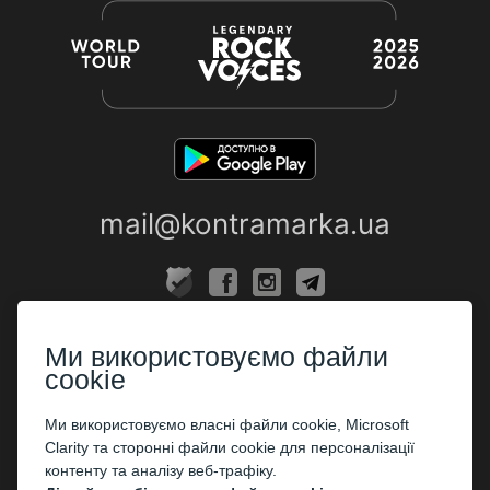
mail@kontramarka.ua
ПРО НАС
Ми використовуємо файли
Каси
cookie
ПАРТНЕРАМ
Ми використовуємо власні файли cookie, Microsoft
Clarity та сторонні файли cookie для персоналізації
Організаторам
контенту та аналізу веб-трафіку.
Корпоративним клієнтам