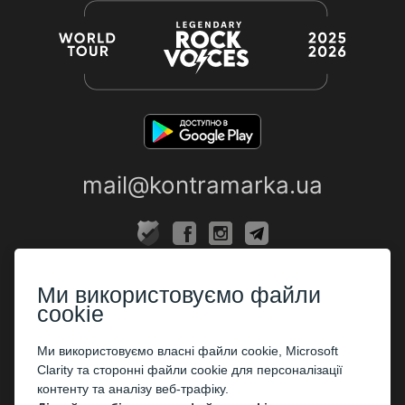
mail@kontramarka.ua
ПРО НАС
Ми використовуємо файли
Каси
cookie
ПАРТНЕРАМ
Ми використовуємо власні файли cookie, Microsoft
Clarity та сторонні файли cookie для персоналізації
Організаторам
контенту та аналізу веб-трафіку.
Корпоративним клієнтам