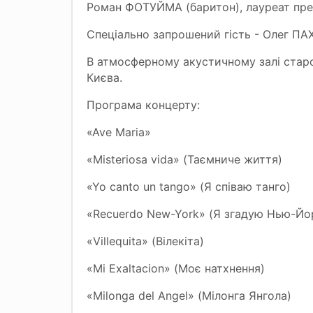
Роман ФОТУЙМА (баритон), лауреат пре
Спеціально запрошений гість - Олег ПА
В атмосферному акустичному залі старо
Києва.
Програма концерту:
«Ave Maria»
«Misteriosa vida» (Таємниче життя)
«Yo canto un tango» (Я співаю танго)
«Recuеrdo New-York» (Я згадую Нью-Йо
«Villequita» (Вілекіта)
«Mi Exaltacion» (Моє натхнення)
«Milonga del Angel» (Мілонга Янгола)