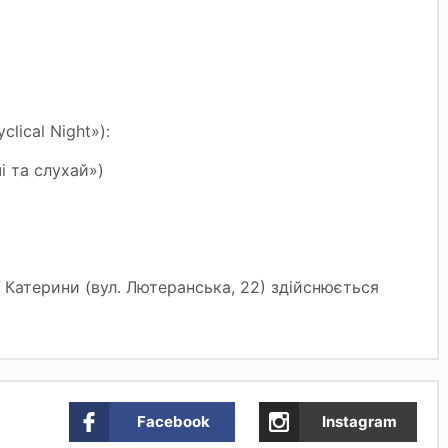
lical Night»):
і та слухай»)
ї Катерини (вул. Лютеранська, 22) здійснюється
Facebook
Instagram