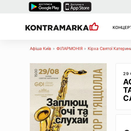
КОНЦЕР
Афіша Київ
»
ФІЛАРМОНІЯ
»
Кірха Святої Катерин
29
А
Т
С