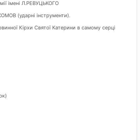
мії імені Л.РЕВУЦЬКОГО
ХОМОВ (ударні інструменти).
винної Кірхи Святої Катерини в самому серці
рк)