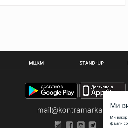
МЦКМ
STAND-UP
Ми в
mail@kontramarka.ua
Ми викори
файли coo