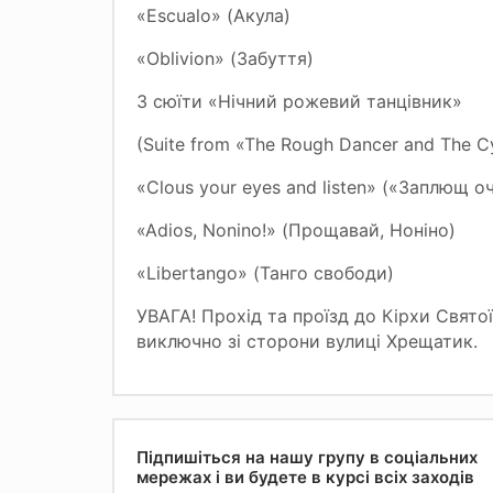
«Escualo» (Акула)
«Oblivion» (Забуття)
З сюїти «Нічний рожевий танцівник»
(Suite from «The Rough Dancer аnd The Cyc
«Clous your eyes and listen» («Заплющ оч
«Adios, Nonino!» (Прощавай, Ноніно)
«Libertango» (Танго свободи)
УВАГА! Прохід та проїзд до Кірхи Свято
виключно зі сторони вулиці Хрещатик.
Підпишіться на нашу групу в соціальних
мережах і ви будете в курсі всіх заходів