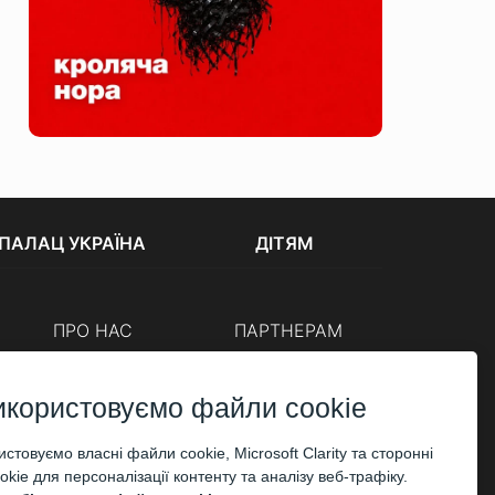
ПАЛАЦ УКРАЇНА
ДІТЯМ
ПРО НАС
ПАРТНЕРАМ
Каси
Організаторам
Корпоративним клієнтам
икористовуємо файли cookie
ОПЛАТА
стовуємо власні файли cookie, Microsoft Clarity та сторонні
kie для персоналізації контенту та аналізу веб-трафіку.