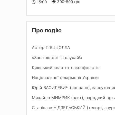
390-500 грн
15:00
Про подію
Астор П’ЯЦЦОЛЛА
«Заплющ очі та слухай!»
Київський квартет саксофоністів
Національної філармонії України:
Юрій ВАСИЛЕВИЧ (сопрано), заслужений 
Михайло МИМРИК (альт), народний арти
Станіслав НІДЗЕЛЬСЬКИЙ (тенор), лаур