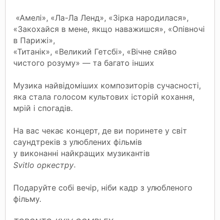
«Амелі», «Ла-Ла Ленд», «Зірка народилася»,
«Закохайся в мене, якщо наважишся», «Опівночі
в Парижі»,
«Титанік», «Великий Гетсбі», «Вічне сяйво
чистого розуму» — та багато інших
Музика найвідоміших композиторів сучасності,
яка стала голосом культових історій кохання,
мрій і спогадів.
На вас чекає концерт, де ви поринете у світ
саундтреків з улюблених фільмів
у виконанні найкращих музикантів
.
Svitlo оркестру
Подаруйте собі вечір, ніби кадр з улюбленого
фільму.