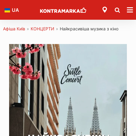
UA
Афіша Київ
»
КОНЦЕРТИ
»
Найкрасивіша музика з кіно