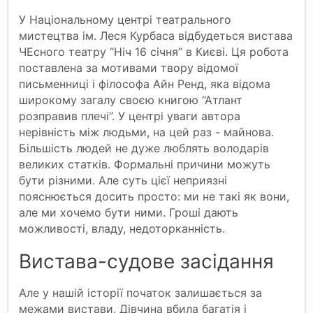
У Національному центрі театрального
мистецтва ім. Леся Курбаса відбудеться вистава
ЧЕсного театру “Ніч 16 січня” в Києві. Ця робота
поставлена за мотивами твору відомої
письменниці і філософа Айн Ренд, яка відома
широкому загалу своєю книгою “Атлант
розправив плечі”. У центрі уваги автора
нерівність між людьми, на цей раз - майнова.
Більшість людей не дуже люблять володарів
великих статків. Формальні причини можуть
бути різними. Але суть цієї неприязні
пояснюється досить просто: ми не такі як вони,
але ми хочемо бути ними. Гроші дають
можливості, владу, недоторканність.
Вистава-судове засідання
Але у нашій історії початок залишається за
межами вистави. Дівчина вбила багатія і